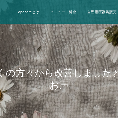
eposoreとは
メニュー・料金
自己指圧器具販売
く
の
方
々
か
ら
改
善
し
ま
し
た
お
声
を
頂
い
て
お
り
ま
す
。