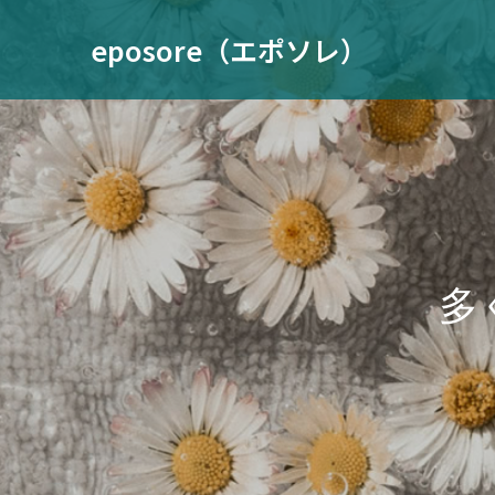
eposore（エポソレ）
多