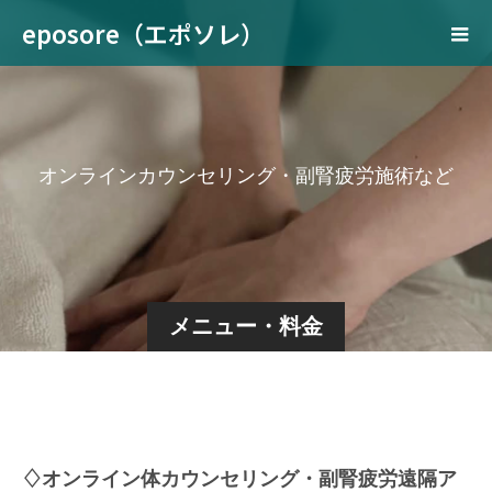
eposore（エポソレ）
オ
ン
ラ
イ
ン
カ
ウ
ン
セ
リ
ン
グ
・
副
腎
疲
労
施
術
な
ど
メニュー・料金
♢オンライン体カウンセリング・副腎疲労遠隔ア