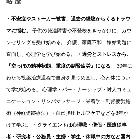
略 歴
・不安症やストーカー被害、過去の経験からくるトラウ
マに悩む。
子供の発達障害や不登校をきっかけに、カウ
ンセリングを受け始める。 介護、家庭不和、嫁姑問題に
直面し、心理学を学び始める。
・過労とストレスから、
『空っぽの精神状態、重度の副腎疲労』になる。
30年に
わたる投薬治療過程で自身を見つめ直し、心と体につい
て学び始める。 心理学・パートナーシップ・対人コミュ
ニケーション・リンパマッサージ・栄養学・副腎疲労施
術（神経追跡療法）・自己指圧セルフケアなどを8年か
けて学ぶ。
・クライエントは心理職・僧侶・医療従事
者・研究者・公務員・主婦・学生・休職中の方など国内