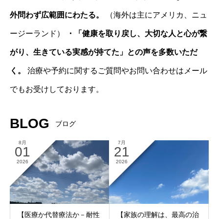
外問わず広範囲にわたる。
（海外は主にアメリカ、ニュ
ージーランド）
・「健康を取り戻し、大切な人と心が繋
がり、生きている実感が持てた」との声を多数いただ
く。
治療や予約に関するご質問やお問い合わせはメール
でもお受けしております。
BLOG
ブログ
8月
7月
01
21
2026
2026
【医療か代替療法か－耐性
【家族の理解は、最高の治