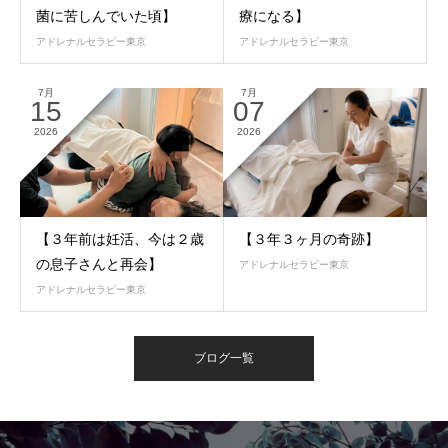
菌に苦しんでいた頃】
療になる】
アドレナルセラピー東京
アドレナルセラピー東京
7月
7月
15
07
2026
2026
【３年前は妊活、今は２歳
【３年３ヶ月の奇跡】
の息子さんと再会】
アドレナルセラピー東京
アドレナルセラピー東京
ブログ一覧