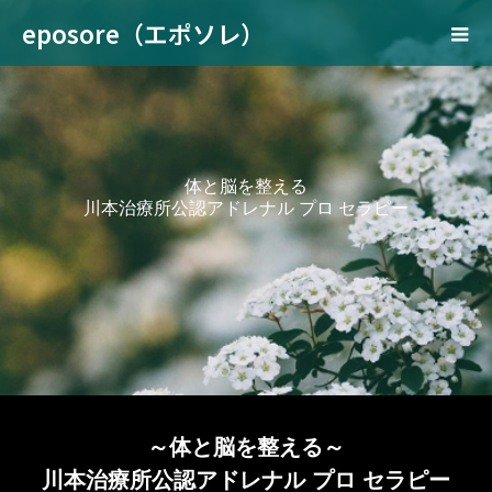
eposore（エポソレ）
体
と
脳
を
整
え
る
川
本
治
療
所
公
認
ア
ド
レ
ナ
ル
プ
ロ
セ
ラ
ピ
ー
～体と脳を整える～
川本治療所公認アドレナル プロ セラピー