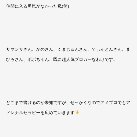
仲間に入る勇気がなかった私(笑)
サマンサさん、かのさん、くまじゅんさん、てぃんとんさん、ま
ひろさん、ポポちゃん、既に超人気ブロガーなわけです。
どこまで書けるのか未知ですが、せっかくなのでアメブロでもア
ドレナルセラピーを広めていきます