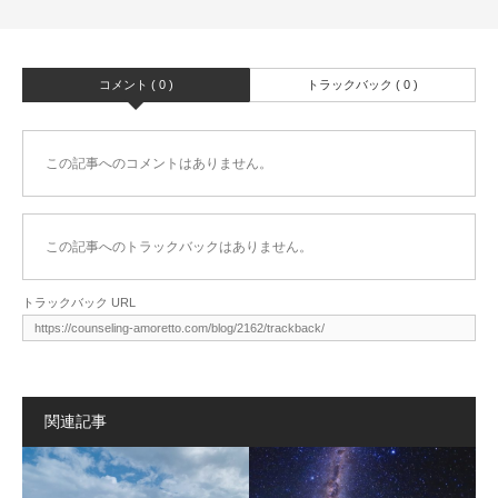
コメント ( 0 )
トラックバック ( 0 )
この記事へのコメントはありません。
この記事へのトラックバックはありません。
トラックバック URL
関連記事