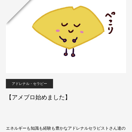
アドレナル・セラピー
【アメブロ始めました】
エネルギーも知識も経験も豊かなアドレナルセラピストさん達の