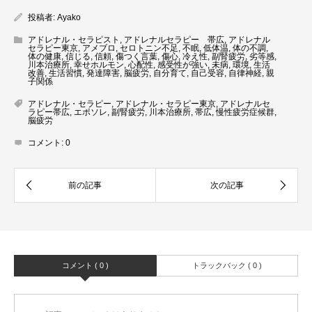
投稿者:
Ayako
アドレナル・セラピスト
,
アドレナルセラピー 帯広
,
アドレナル
セラピー東京
,
アメブロ
,
セロトニン不足
,
不眠
,
低体温
,
体の不調
,
体の健康
,
信じる
,
信頼
,
傷つく言葉
,
傷心
,
冷え性
,
副腎疲労
,
劣等感
,
川本治療所
,
幸せホルモン
,
心配性
,
感受性が強い
,
未病
,
環境
,
生活
改善
,
生活習慣
,
発達障害
,
脳疲労
,
自分育て
,
自己受容
,
自律神経
,
親
子関係
アドレナル・セラピー
,
アドレナル・セラピー東京
,
アドレナルセ
ラピー帯広
,
エポソレ
,
副腎疲労
,
川本治療所
,
帯広
,
慢性疲労症候群
,
脳疲労
コメント:
0
コメント ( 0 )
トラックバック ( 0 )