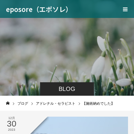
eposore（エポソレ）
BLOG
ブログ
アドレナル・セラピスト
【施術納めでした】
12月
30
2023