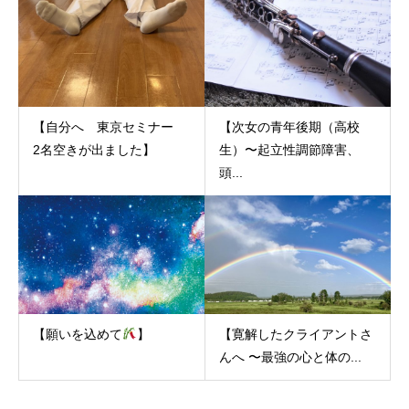
【自分へ 東京セミナー
【次女の青年後期（高校
2名空きが出ました】
生）〜起立性調節障害、
頭...
【願いを込めて
】
【寛解したクライアントさ
んへ 〜最強の心と体の...