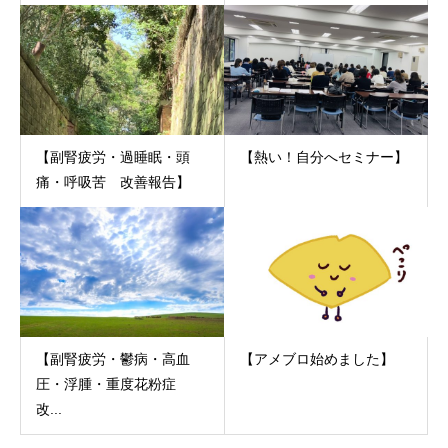
【副腎疲労・過睡眠・頭
【熱い！自分へセミナー】
痛・呼吸苦 改善報告】
【副腎疲労・鬱病・高血
【アメブロ始めました】
圧・浮腫・重度花粉症
改...