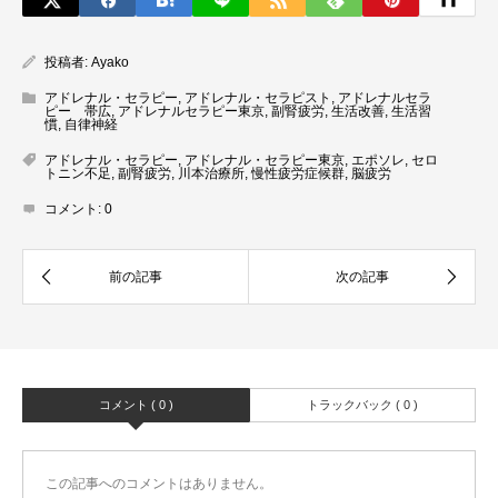
投稿者:
Ayako
アドレナル・セラピー
,
アドレナル・セラピスト
,
アドレナルセラ
ピー 帯広
,
アドレナルセラピー東京
,
副腎疲労
,
生活改善
,
生活習
慣
,
自律神経
アドレナル・セラピー
,
アドレナル・セラピー東京
,
エポソレ
,
セロ
トニン不足
,
副腎疲労
,
川本治療所
,
慢性疲労症候群
,
脳疲労
コメント:
0
コメント ( 0 )
トラックバック ( 0 )
この記事へのコメントはありません。