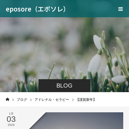
eposore（エポソレ）
BLOG
ブログ
アドレナル・セラピー
【謹賀新年】
1月
03
2024