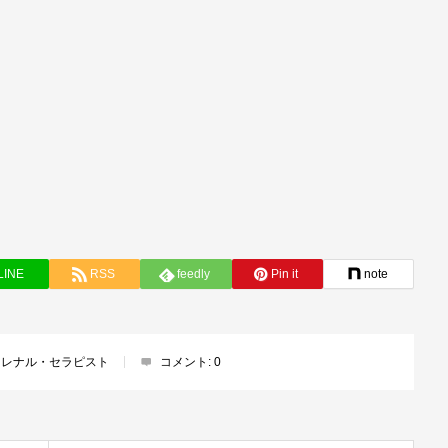
LINE
RSS
feedly
Pin it
note
ドレナル・セラピスト
コメント:
0