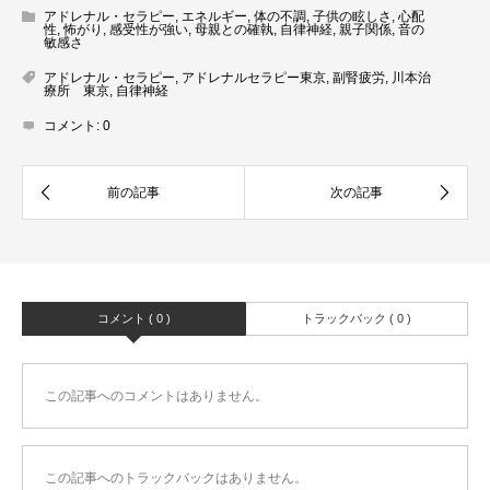
アドレナル・セラピー
,
エネルギー
,
体の不調
,
子供の眩しさ
,
心配
性
,
怖がり
,
感受性が強い
,
母親との確執
,
自律神経
,
親子関係
,
音の
敏感さ
アドレナル・セラピー
,
アドレナルセラピー東京
,
副腎疲労
,
川本治
療所 東京
,
自律神経
コメント:
0
コメント ( 0 )
トラックバック ( 0 )
この記事へのコメントはありません。
この記事へのトラックバックはありません。