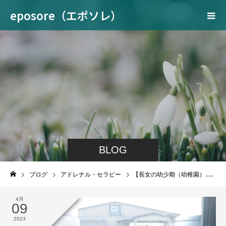
eposore（エポソレ）
BLOG
ブログ
アドレナル・セラピー
【長女の幼少期（幼稚園）最重度の副腎疲労、脳のシステム障害大幅改善】
4月
09
2023