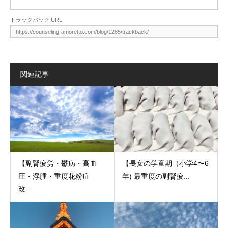
トラックバック URL
関連記事
【副腎疲労・鬱病・高血
【長女の学童期（小学4〜6
圧・浮腫・重度花粉症
年) 最重度の副腎疲...
改...