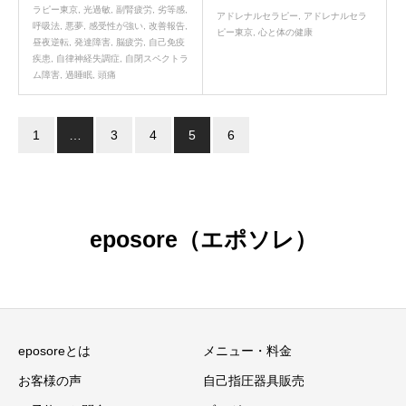
ラピー東京
,
光過敏
,
副腎疲労
,
劣等感
,
アドレナルセラピー
,
アドレナルセラ
呼吸法
,
悪夢
,
感受性が強い
,
改善報告
,
ピー東京
,
心と体の健康
昼夜逆転
,
発達障害
,
脳疲労
,
自己免疫
疾患
,
自律神経失調症
,
自閉スペクトラ
ム障害
,
過睡眠
,
頭痛
1
…
3
4
5
6
eposore（エポソレ）
eposoreとは
メニュー・料金
お客様の声
自己指圧器具販売