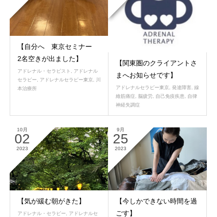
【自分へ 東京セミナー
2名空きが出ました】
【関東圏のクライアントさ
アドレナル・セラピスト
,
アドレナル
まへお知らせです】
セラピー
,
アドレナルセラピー東京
,
川
アドレナルセラピー東京
,
発達障害
,
線
本治療所
維筋痛症
,
脳疲労
,
自己免疫疾患
,
自律
神経失調症
10月
9月
02
25
2023
2023
【気が緩む朝がきた】
【今しかできない時間を過
ごす】
アドレナル・セラピー
,
アドレナルセ