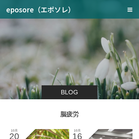
eposore（エポソレ）
BLOG
脳疲労
10月
10月
20
16