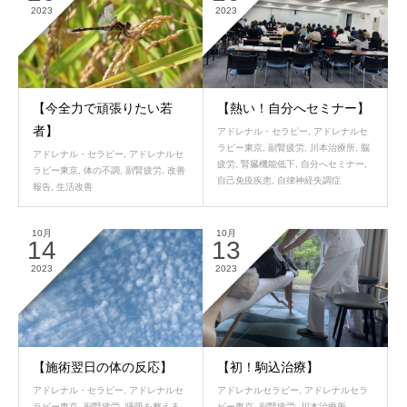
2023
2023
【今全力で頑張りたい若
【熱い！自分へセミナー】
者】
アドレナル・セラピー
,
アドレナルセ
ラピー東京
,
副腎疲労
,
川本治療所
,
脳
アドレナル・セラピー
,
アドレナルセ
疲労
,
腎臓機能低下
,
自分へセミナー
,
ラピー東京
,
体の不調
,
副腎疲労
,
改善
自己免疫疾患
,
自律神経失調症
報告
,
生活改善
10月
10月
14
13
2023
2023
【施術翌日の体の反応】
【初！駒込治療】
アドレナル・セラピー
,
アドレナルセ
アドレナルセラピー
,
アドレナルセラ
ラピー東京
,
副腎疲労
,
呼吸を整える
,
ピー東京
,
副腎疲労
,
川本治療所