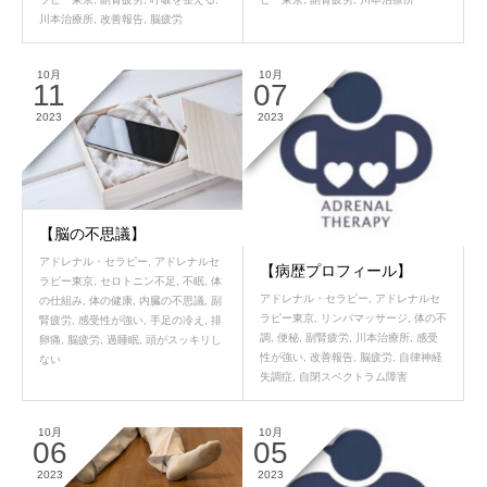
川本治療所
,
改善報告
,
脳疲労
10月
10月
11
07
2023
2023
【脳の不思議】
アドレナル・セラピー
,
アドレナルセ
【病歴プロフィール】
ラピー東京
,
セロトニン不足
,
不眠
,
体
アドレナル・セラピー
,
アドレナルセ
の仕組み
,
体の健康
,
内臓の不思議
,
副
ラピー東京
,
リンパマッサージ
,
体の不
腎疲労
,
感受性が強い
,
手足の冷え
,
排
調
,
便秘
,
副腎疲労
,
川本治療所
,
感受
卵痛
,
脳疲労
,
過睡眠
,
頭がスッキリし
性が強い
,
改善報告
,
脳疲労
,
自律神経
ない
失調症
,
自閉スペクトラム障害
10月
10月
06
05
2023
2023